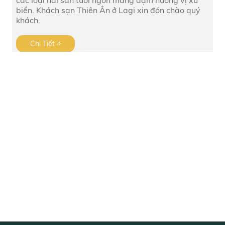
các loại hải sản tươi ngon mang đậm hương vị xứ
biển. Khách sạn Thiên Ân ở Lagi xin đón chào quý
khách.
Chi Tiết