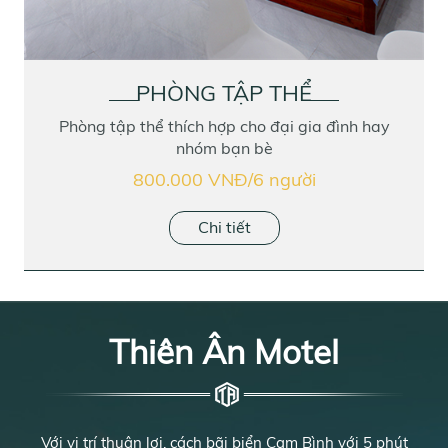
PHÒNG TẬP THỂ
Phòng tập thể thích hợp cho đại gia đình hay
nhóm bạn bè
800.000 VNĐ/6 người
Chi tiết
Thiên Ân Motel
Với vị trí thuận lợi, cách bãi biển Cam Bình với 5 phút