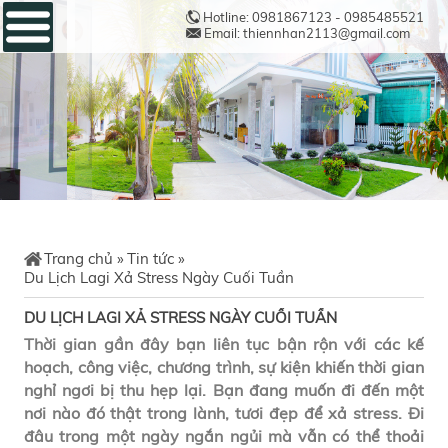
Hotline: 0981867123 - 0985485521
Email: thiennhan2113@gmail.com
Trang chủ
»
Tin tức
»
Du Lịch Lagi Xả Stress Ngày Cuối Tuần
DU LỊCH LAGI XẢ STRESS NGÀY CUỐI TUẦN
Thời gian gần đây bạn liên tục bận rộn với các kế
hoạch, công việc, chương trình, sự kiện khiến thời gian
nghỉ ngơi bị thu hẹp lại. Bạn đang muốn đi đến một
nơi nào đó thật trong lành, tươi đẹp để xả stress. Đi
đâu trong một ngày ngắn ngủi mà vẫn có thể thoải