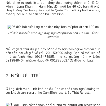
Nếu đi xe từ quốc lộ 1, bạn chạy theo hướng thành phố Hồ Chí
Minh – Long Khánh – Hàm Tân, đến ngã ba 46 các bạn rẽ phải
chạy thẳng đến bùng binh ngã tư Quân Cảnh rồi rẽ phải tiếp chạy
theo quốc Lộ 55 sẽ đến ngã ba Cam Bình.
Để đến bãi biển xinh đẹp này, bạn chỉ phải đi hơn 100km - Ảnh:
sưu tầm
Nếu chọn đi tour du lịch này bằng ô tô, bạn nên gọi xe dịch vụ đưa
đón tận nơi với giá vé chỉ 120-150.000 đồng. Bạn có thể liên hệ
nhà xe Vinh Hoa: 0916475985, nhà xe giường nằm A Liêm:
0913848404, nhà xe Ngọc Mỹ: 0913825627 để đi du lịch Lagi.
2. NƠI LƯU TRÚ
Ở Lagi dịch vụ du lịch khá nhiều. Bạn có thể chọn nghỉ dưỡng tại
các khách sạn, resort như Cam Bình resort, Ba Thật Rerost…