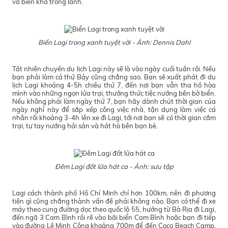
và biển khá trong lành.
Biển
Lagi
trong xanh tuyệt vời - Ảnh: Dennis Dahl
Tất nhiên chuyến du lịch Lagi này sẽ là vào ngày cuối tuần rồi. Nếu
bạn phải làm cả thứ Bảy cũng chẳng sao. Bạn sẽ xuất phát đi du
lịch Lagi khoảng 4-5h chiều thứ 7, đến nơi bạn vẫn tha hồ hòa
mình vào những ngọn lửa trại, thưởng thức tiệc nướng bên bờ biển.
Nếu không phải làm ngày thứ 7, bạn hãy dành chút thời gian của
ngày nghỉ này để sắp xếp công việc nhà, tận dụng làm việc cá
nhân rồi khoảng 3-4h lên xe đi Lagi, tới nơi bạn sẽ có thời gian cắm
trại, tự tay nướng hải sản và hát hò bên bạn bè.
Đêm
Lagi
đốt lửa hát ca - Ảnh: sưu tập
Lagi cách thành phố Hồ Chí Minh chỉ hơn 100km, nên đi phương
tiện gì cũng chẳng thành vấn đề phải không nào. Bạn có thể đi xe
máy theo cung đường dọc theo quốc lộ 55, hướng từ Bà Rịa đi Lagi,
đến ngã 3 Cam Bình rồi rẽ vào bãi biển Cam Bình hoặc bạn đi tiếp
vào đường Lê Minh Công khoảng 700m để đến Coco Beach Camp.