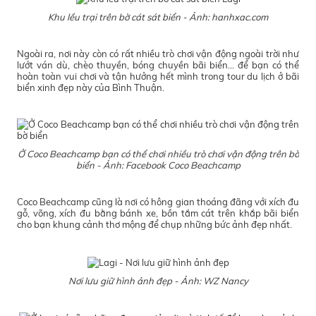
Khu lều trại trên bờ cát sát biển - Ảnh: hanhxac.com
Ngoài ra, nơi này còn có rất nhiều trò chơi vận động ngoài trời như
lướt ván dù, chèo thuyền, bóng chuyền bãi biển... để bạn có thể
hoàn toàn vui chơi và tận hưởng hết mình trong tour du lịch ở bãi
biển xinh đẹp này của Bình Thuận.
Ở Coco Beachcamp bạn có thể chơi nhiều trò chơi vận động trên bờ
biển - Ảnh: Facebook Coco Beachcamp
Coco Beachcamp cũng là nơi có hông gian thoáng đãng với xích đu
gỗ, võng, xích đu bằng bánh xe, bồn tắm cát trên khắp bãi biển
cho bạn khung cảnh thơ mộng để chụp những bức ảnh đẹp nhất.
Nơi lưu giữ hình ảnh đẹp - Ảnh: WZ Nancy