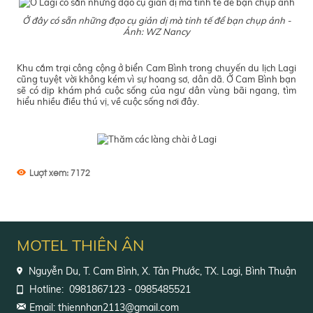
Ở đây có sẵn những đạo cụ giản dị mà tinh tế để bạn chụp ảnh -
Ảnh: WZ Nancy
Khu cắm trại công cộng ở biển Cam Bình trong chuyến du lịch Lagi
cũng tuyệt vời không kém vì sự hoang sơ, dân dã. Ở Cam Bình bạn
sẽ có dịp khám phá cuộc sống của ngư dân vùng bãi ngang, tìm
hiểu nhiều điều thú vị, về cuộc sống nơi đây.
Lượt xem:
7172
MOTEL THIÊN ÂN
Nguyễn Du, T. Cam Bình, X. Tân Phước, TX. Lagi, Bình Thuận
Hotline:
0981867123 - 0985485521
Email: thiennhan2113@gmail.com