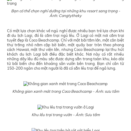
Bạn có thể chọn nghỉ dưỡng tại những khu resort sang trọng -
Ảnh: Congtytheky
Có một lựa chọn khác về ngủ nghỉ được nhiều bạn trẻ lựa chọn khi
đi du lịch Lagi, đó là cắm trại ngủ lều. Ở Lagi có một nơi cắm trại
tuyệt đẹp là Coco Beachcamp. Chỉ với một bãi tắm lớn, một căn biệt
thự trắng nhỏ nằm cặp bờ biển, một quầy bar tròn theo phong
cách Hawaii, một thư viện lớn, nhưng Coco Beachcamp lại thu hút
khách du lịch Lagi bởi điều đặc biệt khác. Nơi này có rất nhiều
những dãy lều đủ màu sắc được dựng sẵn trong toàn khu, kéo dài
từ bãi biển cho đến khoảng sân vườn bên trong. Bạn chỉ cần từ
150-200 ngàn cho một người là đã có sẵn lều trại để ngả lưng.
Không gian xanh mát trong Coco Beachcamp - Ảnh: sưu tầm
Khu lều trại trong vườn - Ảnh: Sưu tầm